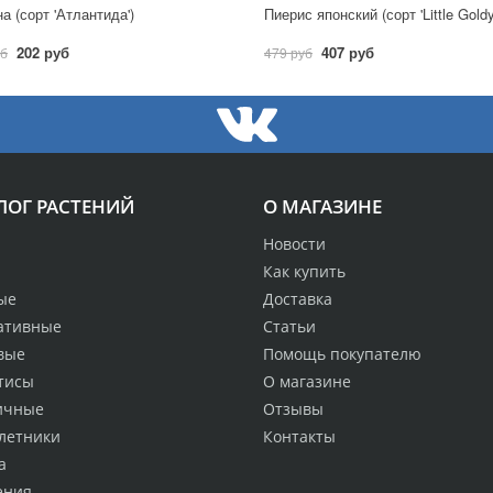
а (сорт 'Атлантида')
Пиерис японский (сорт 'Little Gold
202 руб
407 руб
уб
479 руб
ЛОГ РАСТЕНИЙ
О МАГАЗИНЕ
Новости
Как купить
ые
Доставка
ативные
Статьи
вые
Помощь покупателю
тисы
О магазине
ичные
Отзывы
летники
Контакты
а
ения