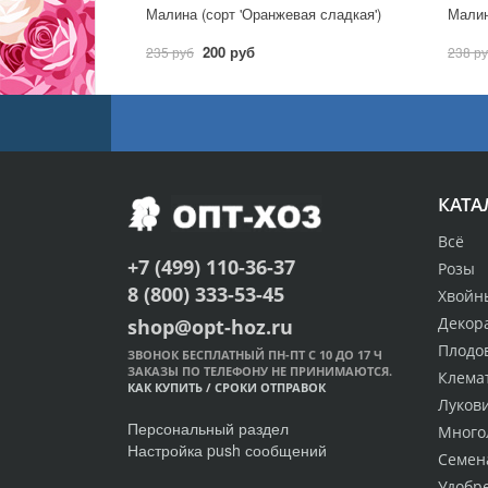
Малина (сорт 'Оранжевая сладкая')
Малин
200 руб
235 руб
238 р
КАТА
Всё
+7 (499) 110-36-37
Розы
8 (800) 333-53-45
Хвойн
Декор
shop@opt-hoz.ru
Плодо
ЗВОНОК БЕСПЛАТНЫЙ ПН-ПТ С 10 ДО 17 Ч
ЗАКАЗЫ ПО ТЕЛЕФОНУ НЕ ПРИНИМАЮТСЯ.
Клема
КАК КУПИТЬ
/
СРОКИ ОТПРАВОК
Луков
Персональный раздел
Много
Настройка push сообщений
Семен
Удобр