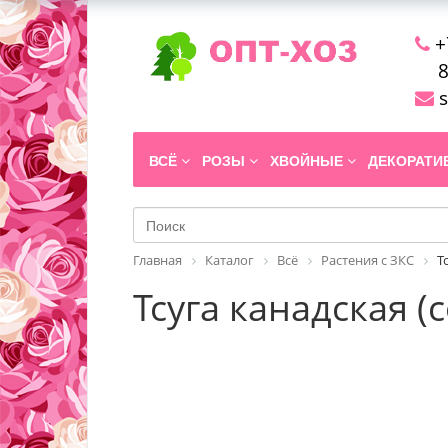
+
8
s
ВСЁ
РОЗЫ
ХВОЙНЫЕ
ДЕКОРАТ
Главная
Каталог
Всё
Растения с ЗКС
Т
Тсуга канадская (с