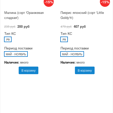
-15%
-15%
Малина (сорт 'Оранжевая
Пиерис японский (сорт 'Little
сладкая')
Goldy'®)
200 руб
407 руб
235 руб
479 руб
Тип КС
Тип КС
P9
P9
Период поставки
Период поставки
МАЙ - НОЯБРЬ
МАЙ - НОЯБРЬ
Наличие:
Наличие:
много
много
В корзину
В корзину