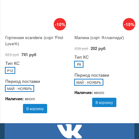
-10%
-15%
Гортензия scandens (сорт 'First
Малина (сорт 'Атлантида')
Love'®)
202 руб
238 руб
741 руб
823 руб
Тип КС
Тип КС
P9
P12
Период поставки
Период поставки
МАЙ - НОЯБРЬ
МАЙ - НОЯБРЬ
Наличие:
много
Наличие:
много
В корзину
В корзину