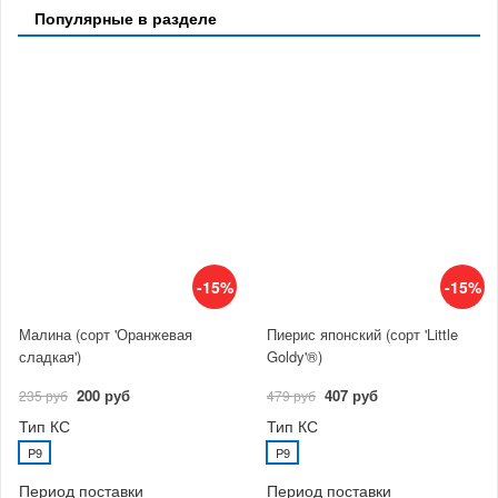
Популярные в разделе
-15%
-15%
Малина (сорт 'Оранжевая
Пиерис японский (сорт 'Little
сладкая')
Goldy'®)
200 руб
407 руб
235 руб
479 руб
Тип КС
Тип КС
P9
P9
Период поставки
Период поставки