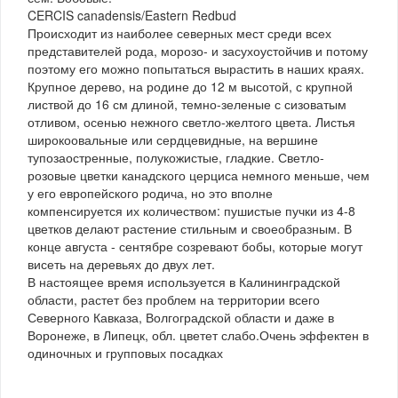
CERCIS canadensis/Eastern Redbud
Происходит из наиболее северных мест среди всех
представителей рода, морозо- и засухоустойчив и потому
поэтому его можно попытаться вырастить в наших краях.
Крупное дерево, на родине до 12 м высотой, с крупной
листвой до 16 см длиной, темно-зеленые с сизоватым
отливом, осенью нежного светло-желтого цвета. Листья
широкоовальные или сердцевидные, на вершине
тупозаостренные, полукожистые, гладкие. Светло-
розовые цветки канадского церциса немного меньше, чем
у его европейского родича, но это вполне
компенсируется их количеством: пушистые пучки из 4-8
цветков делают растение стильным и своеобразным. В
конце августа - сентябре созревают бобы, которые могут
висеть на деревьях до двух лет.
В настоящее время используется в Калининградской
области, растет без проблем на территории всего
Северного Кавказа, Волгоградской области и даже в
Воронеже, в Липецк, обл. цветет слабо.Очень эффектен в
одиночных и групповых посадках