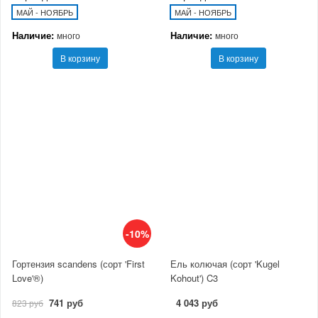
МАЙ - НОЯБРЬ
МАЙ - НОЯБРЬ
Наличие:
Наличие:
много
много
В корзину
В корзину
-10%
Гортензия scandens (сорт 'First
Ель колючая (сорт 'Kugel
Love'®)
Kohout') C3
741 руб
4 043 руб
823 руб