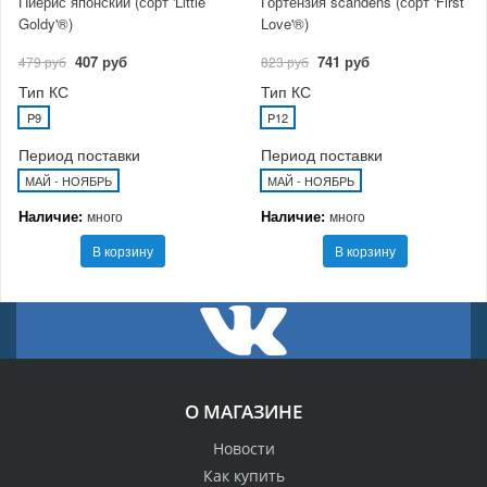
Пиерис японский (сорт 'Little
Гортензия scandens (сорт 'First
Goldy'®)
Love'®)
407 руб
741 руб
479 руб
823 руб
Тип КС
Тип КС
P9
P12
Период поставки
Период поставки
МАЙ - НОЯБРЬ
МАЙ - НОЯБРЬ
Наличие:
Наличие:
много
много
В корзину
В корзину
О МАГАЗИНЕ
Новости
Как купить