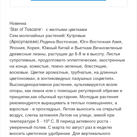
Новинка
'Star of Toscane'- с желтыми цветками
Сем.молочайных растений/ Кутровые
(Apocynaceae).Родина-Восточная, Юго-Восточная Азия,
Япония, Корея, Южный Китай и Вьетнам.Вечнозеленые
древесные лианы, растущие до 6-8 м в высоту. Листья
супротивные, продолговато-эллиптические, заостренные
на конце, кожистые, темно-зеленые, блестящие,
восковые. Цветки ароматные, трубчатые, на длинных
цветоножках, в зонтиковидных пазушных соцветиях.
Высокодекоративное растение, культивируется возле
опоры, как лиана или с помощью регулярной обрезки и
прищипки,как обычный кустарник. Молодые растения
рекомендуется выращивать в теплых помещениях, а
взрослые - в прохладных. Летом выносить на открытый
воздух, слегка затемняя.Летом на улице, зимой при
температуре 5 - 10º С. В период активного роста -
умеренный полив. С марта по август раз в неделю
вносить цветочное удобрение. Для вертикального