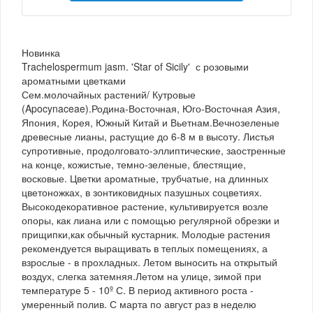
Новинка
Trachelospermum jasm. 'Star of Sicily' с розовыми
ароматными цветками
Сем.молочайных растений/ Кутровые
(Apocynaceae).Родина-Восточная, Юго-Восточная Азия,
Япония, Корея, Южный Китай и Вьетнам.Вечнозеленые
древесные лианы, растущие до 6-8 м в высоту. Листья
супротивные, продолговато-эллиптические, заостренные
на конце, кожистые, темно-зеленые, блестящие,
восковые. Цветки ароматные, трубчатые, на длинных
цветоножках, в зонтиковидных пазушных соцветиях.
Высокодекоративное растение, культивируется возле
опоры, как лиана или с помощью регулярной обрезки и
прищипки,как обычный кустарник. Молодые растения
рекомендуется выращивать в теплых помещениях, а
взрослые - в прохладных. Летом выносить на открытый
воздух, слегка затемняя.Летом на улице, зимой при
температуре 5 - 10º С. В период активного роста -
умеренный полив. С марта по август раз в неделю