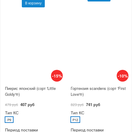
В корзину
-15%
-10%
Пиерис японский (сорт 'Little
Гортензия scandens (сорт 'First
Goldy'®)
Love'®)
407 руб
741 руб
479 руб
823 руб
Тип КС
Тип КС
P9
P12
Период поставки
Период поставки