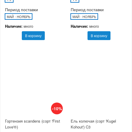
Период поставки
Период поставки
МАЙ - НОЯБРЬ
МАЙ - НОЯБРЬ
Наличие:
Наличие:
много
много
В корзину
В корзину
-10%
Гортензия scandens (сорт 'First
Ель колючая (сорт 'Kugel
Love'®)
Kohout') C3