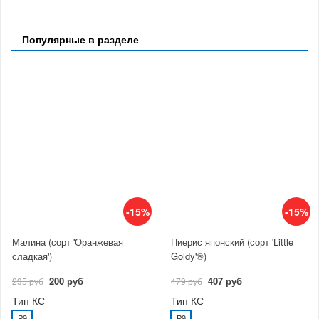
Популярные в разделе
-15%
-15%
Малина (сорт 'Оранжевая
Пиерис японский (сорт 'Little
сладкая')
Goldy'®)
200 руб
407 руб
235 руб
479 руб
Тип КС
Тип КС
P9
P9