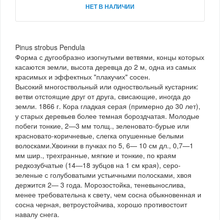
НЕТ В НАЛИЧИИ
Pinus strobus Pendula
Форма с дугообразно изогнутыми ветвями, концы которых
касаются земли, высота деревца до 2 м, одна из самых
красимых и эффектных "плакучих" сосен.
Высокий многоствольный или одноствольный кустарник:
ветви отстоящие друг от друга, свисающие, иногда до
земли. 1866 г. Кора гладкая серая (примерно до 30 лет),
у старых деревьев более темная бороздчатая. Молодые
побеги тонкие, 2—3 мм толщ., зеленовато-бурые или
красновато-коричневые, слегка опушенные белыми
волосками.Хвоинки в пучках по 5, 6— 10 см дл., 0,7—1
мм шир., трехгранные, мягкие и тонкие, по краям
редкозубчатые (14—18 зубцов на 1 см края), серо-
зеленые с голубоватыми устьичными полосками, хвоя
держится 2— 3 года. Морозостойка, теневынослива,
менее требовательна к свету, чем сосна обыкновенная и
сосна черная, ветроустойчива, хорошо противостоит
навалу снега.