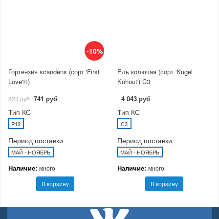
-10%
Гортензия scandens (сорт 'First
Ель колючая (сорт 'Kugel
Love'®)
Kohout') C3
741 руб
4 043 руб
823 руб
Тип КС
Тип КС
P12
C3
Период поставки
Период поставки
МАЙ - НОЯБРЬ
МАЙ - НОЯБРЬ
Наличие:
Наличие:
много
много
В корзину
В корзину