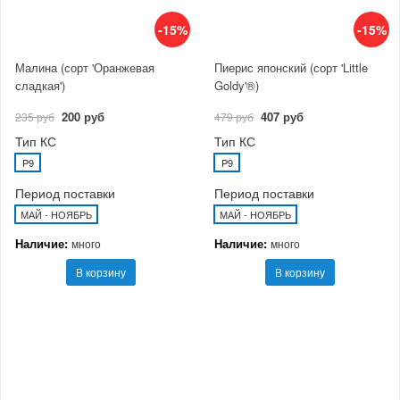
-15%
-15%
Малина (сорт 'Оранжевая
Пиерис японский (сорт 'Little
сладкая')
Goldy'®)
200 руб
407 руб
235 руб
479 руб
Тип КС
Тип КС
P9
P9
Период поставки
Период поставки
МАЙ - НОЯБРЬ
МАЙ - НОЯБРЬ
Наличие:
Наличие:
много
много
В корзину
В корзину