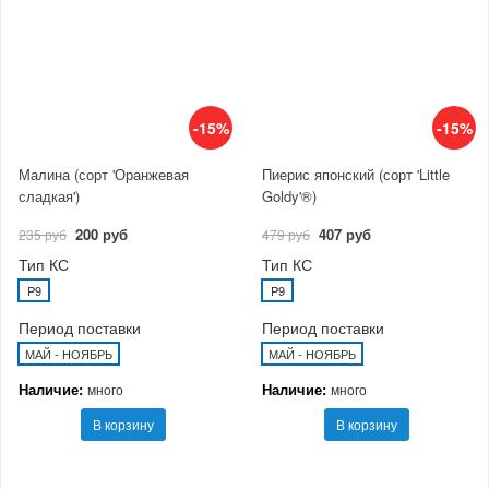
-15%
-15%
Малина (сорт 'Оранжевая
Пиерис японский (сорт 'Little
сладкая')
Goldy'®)
200 руб
407 руб
235 руб
479 руб
Тип КС
Тип КС
P9
P9
Период поставки
Период поставки
МАЙ - НОЯБРЬ
МАЙ - НОЯБРЬ
Наличие:
Наличие:
много
много
В корзину
В корзину