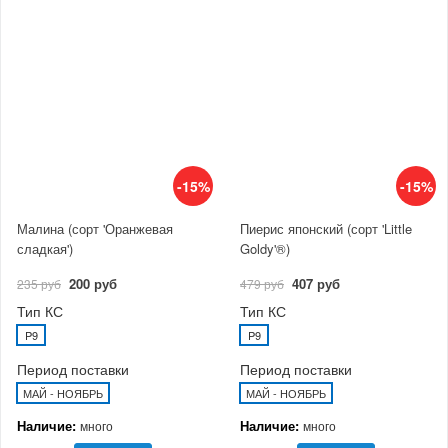
-15%
-15%
Малина (сорт 'Оранжевая
Пиерис японский (сорт 'Little
сладкая')
Goldy'®)
200 руб
407 руб
235 руб
479 руб
Тип КС
Тип КС
P9
P9
Период поставки
Период поставки
МАЙ - НОЯБРЬ
МАЙ - НОЯБРЬ
Наличие:
Наличие:
много
много