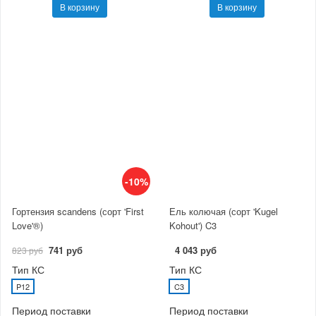
В корзину
В корзину
-10%
Гортензия scandens (сорт 'First
Ель колючая (сорт 'Kugel
Love'®)
Kohout') C3
741 руб
4 043 руб
823 руб
Тип КС
Тип КС
P12
C3
Период поставки
Период поставки