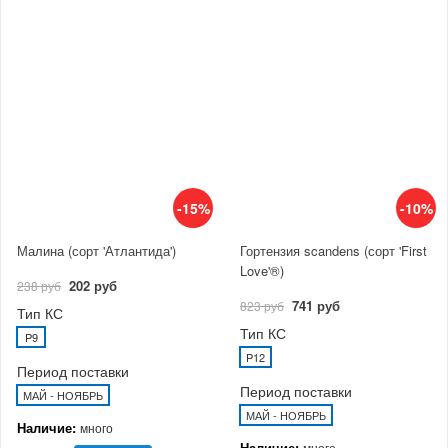
-15%
-10%
Малина (сорт 'Атлантида')
Гортензия scandens (сорт 'First
Love'®)
202 руб
238 руб
741 руб
823 руб
Тип КС
Тип КС
P9
P12
Период поставки
Период поставки
МАЙ - НОЯБРЬ
МАЙ - НОЯБРЬ
Наличие:
много
Наличие:
много