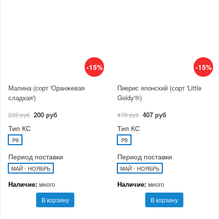
-15%
-15%
Малина (сорт 'Оранжевая
Пиерис японский (сорт 'Little
сладкая')
Goldy'®)
200 руб
407 руб
235 руб
479 руб
Тип КС
Тип КС
P9
P9
Период поставки
Период поставки
МАЙ - НОЯБРЬ
МАЙ - НОЯБРЬ
Наличие:
Наличие:
много
много
В корзину
В корзину