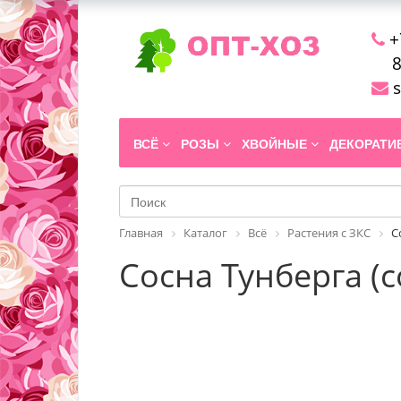
+
8
s
ВСЁ
РОЗЫ
ХВОЙНЫЕ
ДЕКОРАТ
Главная
Каталог
Всё
Растения с ЗКС
С
Сосна Тунберга (со