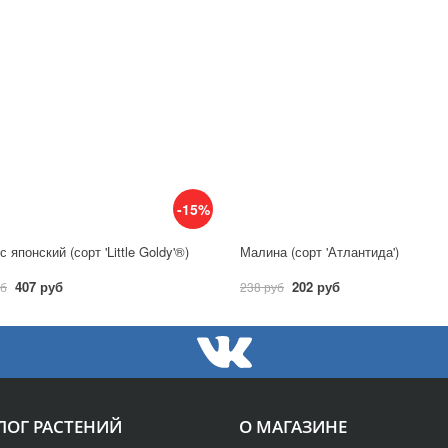
-15%
 японский (сорт 'Little Goldy'®)
Малина (сорт 'Атлантида')
407 руб
202 руб
уб
238 руб
ЛОГ РАСТЕНИЙ
О МАГАЗИНЕ