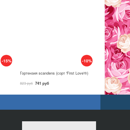
-15%
-10%
Гортензия scandens (сорт 'First Love'®)
741 руб
823 руб