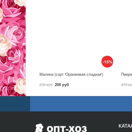
-15%
Малина (сорт 'Оранжевая сладкая')
Пиерис
200 руб
235 руб
479 р
КАТА