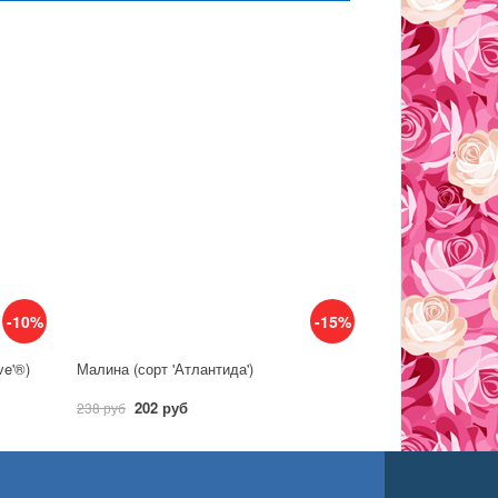
-10%
-15%
ve'®)
Малина (сорт 'Атлантида')
202 руб
238 руб