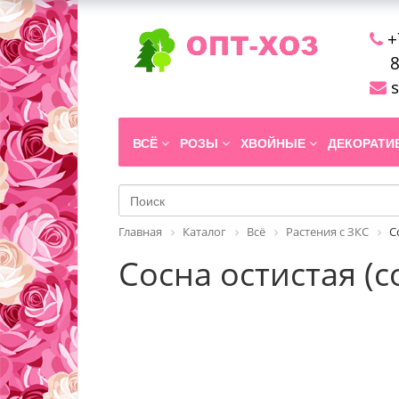
+
8
s
ВСЁ
РОЗЫ
ХВОЙНЫЕ
ДЕКОРАТ
Главная
Каталог
Всё
Растения с ЗКС
С
Сосна остистая (со