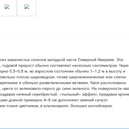
ухих каменистых склонов западной части Северной Америки. Эта
годовой прирост обычно составляет несколько сантиметров. Чере
ерно 0,5–0,8 м, во взрослом состоянии обычно 1–1,2 м в высоту и
овольно плоско-шаровидная, позже ширококоническая или слегка
 крепкими и обильно разветвленными ветвями. Хвоя расположена
, цвета от зеленовато-серого до сине-зеленого. На поверхности хв
создавая нежный серебристый, «пыльный» эффект, придавая крон
ишки длиной примерно 4–6 см дополняют зимний силуэт.
ем плане цветников, в альпинариях, больших контейнерах.