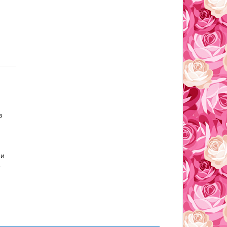
з
ои
е