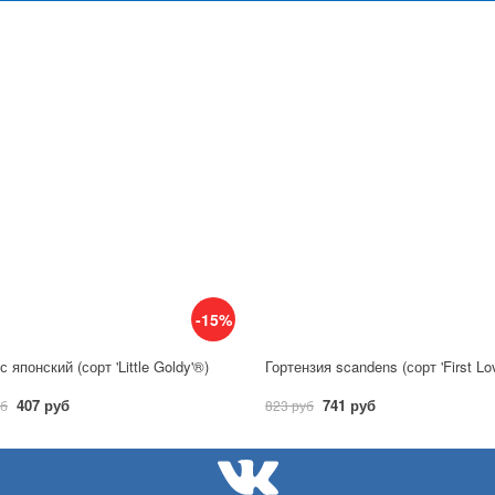
-15%
 японский (сорт 'Little Goldy'®)
Гортензия scandens (сорт 'First Lo
407 руб
741 руб
уб
823 руб