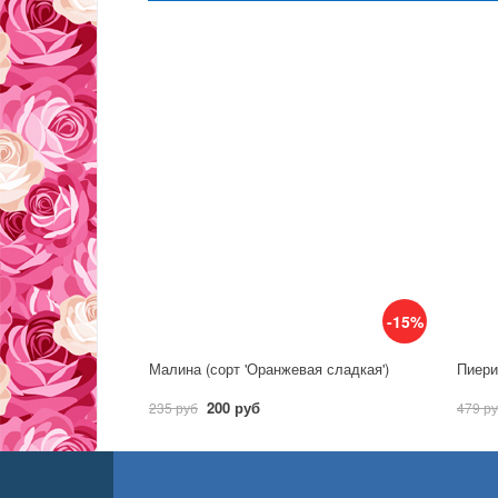
-15%
Малина (сорт 'Оранжевая сладкая')
Пиерис
200 руб
235 руб
479 р