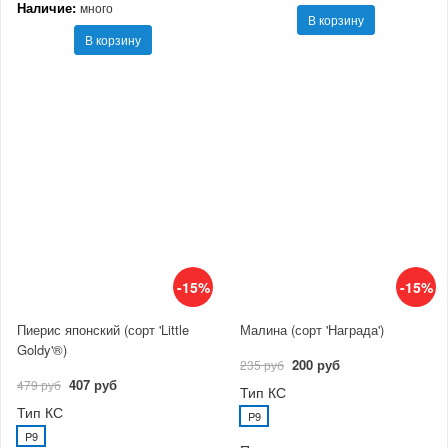
Наличие:
много
В корзину
В корзину
-15%
-15%
Пиерис японский (сорт 'Little
Малина (сорт 'Награда')
Goldy'®)
200 руб
235 руб
407 руб
479 руб
Тип КС
Тип КС
P9
P9