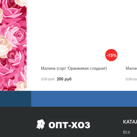
-15%
Малина (сорт 'Оранжевая сладкая')
Малин
200 руб
235 руб
238 р
КАТА
Всё