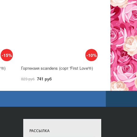
-15%
-10%
y'®)
Гортензия scandens (сорт 'First Love'®)
741 руб
823 руб
РАССЫЛКА