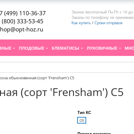
Звонок бесплатный Пн-Пт с 10 до 
7 (499) 110-36-37
Заказы по телефону не принимаю
 (800) 333-53-45
Как купить
/
Сроки отправок
hop@opt-hoz.ru
ИВНЫЕ
ПЛОДОВЫЕ
КЛЕМАТИСЫ
ЛУКОВИЧНЫЕ
МНО
осна обыкновенная (сорт 'Frensham') C5
ая (сорт 'Frensham') C5
Тип КС
C5
Период поставки