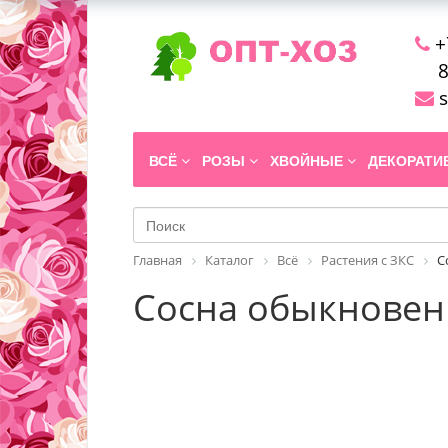
+
8
s
ВСЁ
РОЗЫ
ХВОЙНЫЕ
ДЕКОРАТ
Главная
Каталог
Всё
Растения с ЗКС
С
Сосна обыкновенн