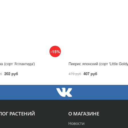
-15%
а (сорт 'Атлантида')
Пиерис японский (сорт 'Little Gold
202 руб
407 руб
уб
479 руб
ЛОГ РАСТЕНИЙ
О МАГАЗИНЕ
Новости