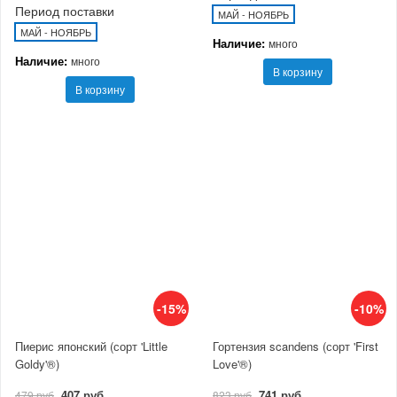
Период поставки
МАЙ - НОЯБРЬ
МАЙ - НОЯБРЬ
Наличие:
много
Наличие:
много
В корзину
В корзину
-15%
-10%
Пиерис японский (сорт 'Little
Гортензия scandens (сорт 'First
Goldy'®)
Love'®)
407 руб
741 руб
479 руб
823 руб