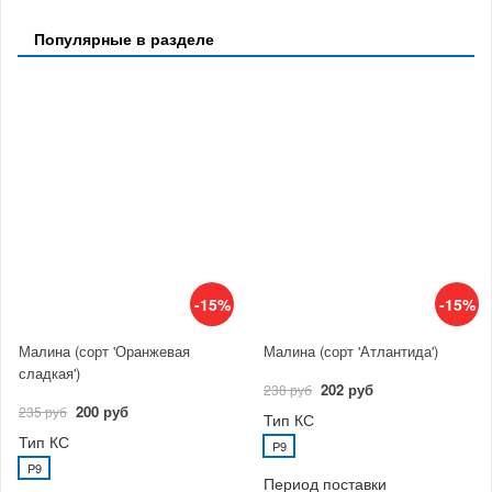
Популярные в разделе
-15%
-15%
Малина (сорт 'Оранжевая
Малина (сорт 'Атлантида')
сладкая')
202 руб
238 руб
200 руб
235 руб
Тип КС
Тип КС
P9
P9
Период поставки