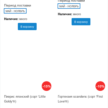
Период поставки
Период поставки
МАЙ - НОЯБРЬ
МАЙ - НОЯБРЬ
Наличие:
много
Наличие:
много
В корзину
В корзину
-15%
-10%
Пиерис японский (сорт 'Little
Гортензия scandens (сорт 'First
Goldy'®)
Love'®)