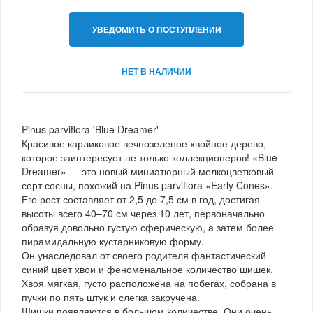
УВЕДОМИТЬ О ПОСТУПЛЕНИИ
НЕТ В НАЛИЧИИ
Pinus parviflora 'Blue Dreamer'
Красивое карликовое вечнозеленое хвойное дерево,
которое заинтересует не только коллекционеров! «Blue
Dreamer» — это новый миниатюрный мелкоцветковый
сорт сосны, похожий на Pinus parviflora «Early Cones».
Его рост составляет от 2,5 до 7,5 см в год, достигая
высоты всего 40–70 см через 10 лет, первоначально
образуя довольно густую сферическую, а затем более
пирамидальную кустарниковую форму.
Он унаследовал от своего родителя фантастический
синий цвет хвои и феноменальное количество шишек.
Хвоя мягкая, густо расположена на побегах, собрана в
пучки по пять штук и слегка закручена.
Шишки появляются в большом количестве. Они очень