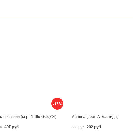
-15%
 японский (сорт 'Little Goldy'®)
Малина (сорт 'Атлантида')
407 руб
202 руб
уб
238 руб