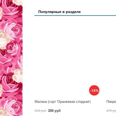
Популярные в разделе
-15%
Малина (сорт 'Оранжевая сладкая')
Пиерис
200 руб
235 руб
479 р