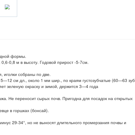
идной формы.
 0,6-0,8 м в высоту. Годовой прирост -5-7см.
я, иголки собраны по две.
5—12 см дл., около 1 мм шир., по краям густозубчатые (60—63 зу
няет зеленую окраску и зимой, держится 3—4 года
жа. Не переносит сырых почв. Пригодна для посадок на открытых
евце в горшках (бонсай).
инус 29-34°, но не выносят длительного промерзания почвы и