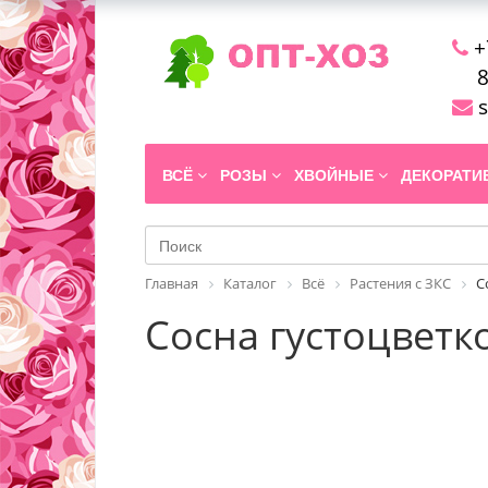
+
8
s
ВСЁ
РОЗЫ
ХВОЙНЫЕ
ДЕКОРАТ
Главная
Каталог
Всё
Растения с ЗКС
С
Сосна густоцветков