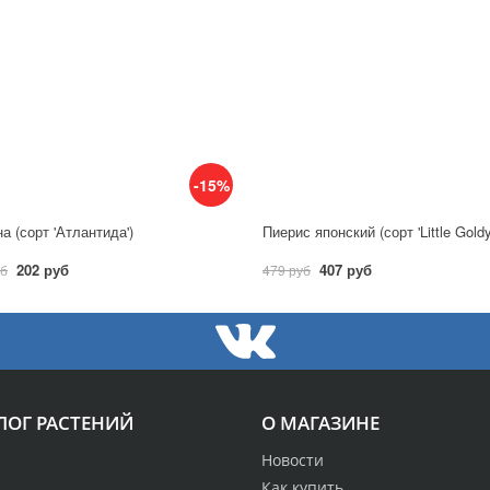
-15%
а (сорт 'Атлантида')
Пиерис японский (сорт 'Little Gold
202 руб
407 руб
уб
479 руб
ЛОГ РАСТЕНИЙ
О МАГАЗИНЕ
Новости
Как купить