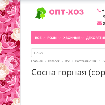
+
8
s
ВСЁ
РОЗЫ
ХВОЙНЫЕ
ДЕКОРАТ
Главная
Каталог
Всё
Растения с ЗКС
С
Сосна горная (сорт