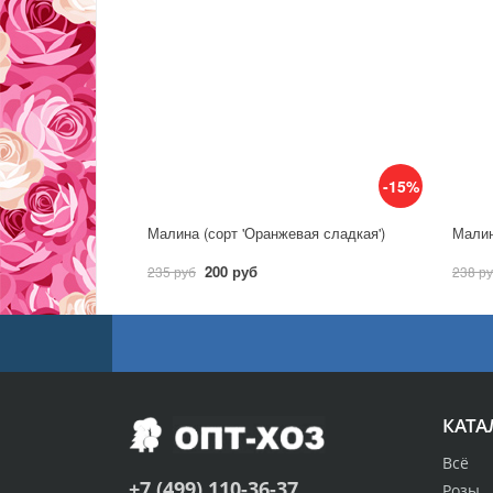
-15%
Малина (сорт 'Оранжевая сладкая')
Малин
200 руб
235 руб
238 р
КАТА
Всё
+7 (499) 110-36-37
Розы