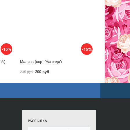
-15%
-15%
y'®)
Малина (сорт 'Награда')
200 руб
235 руб
РАССЫЛКА