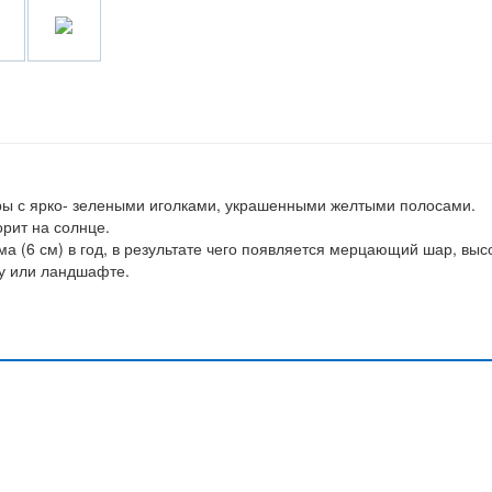
ры с ярко- зелеными иголками, украшенными желтыми полосами.
орит на солнце.
ма (6 см) в год, в результате чего появляется мерцающий шар, выс
ду или ландшафте.