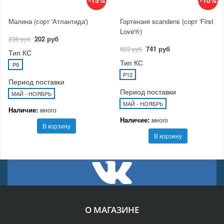
Малина (сорт 'Атлантида')
Гортензия scandens (сорт 'First
Love'®)
202 руб
238 руб
741 руб
823 руб
Тип КС
Тип КС
P9
P12
Период поставки
Период поставки
МАЙ - НОЯБРЬ
МАЙ - НОЯБРЬ
Наличие:
много
Наличие:
много
В корзину
В корзину
О МАГАЗИНЕ