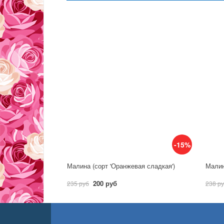
-15%
Малина (сорт 'Оранжевая сладкая')
Малин
200 руб
235 руб
238 р