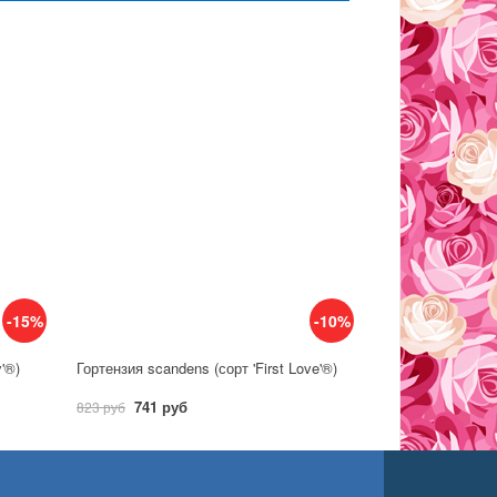
-15%
-10%
y'®)
Гортензия scandens (сорт 'First Love'®)
741 руб
823 руб