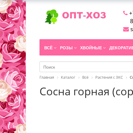
+
8
s
ВСЁ
РОЗЫ
ХВОЙНЫЕ
ДЕКОРАТ
Главная
Каталог
Всё
Растения с ЗКС
С
Сосна горная (сорт