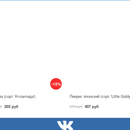
-15%
а (сорт 'Атлантида')
Пиерис японский (сорт 'Little Gold
202 руб
407 руб
уб
479 руб