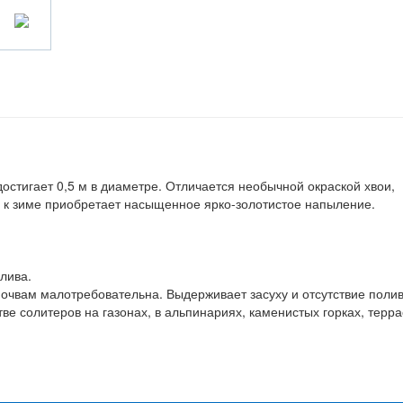
остигает 0,5 м в диаметре. Отличается необычной окраской хвои,
е к зиме приобретает насыщенное ярко-золотистое напыление.
лива.
почвам малотребовательна. Выдерживает засуху и отсутствие полив
ве солитеров на газонах, в альпинариях, каменистых горках, терра