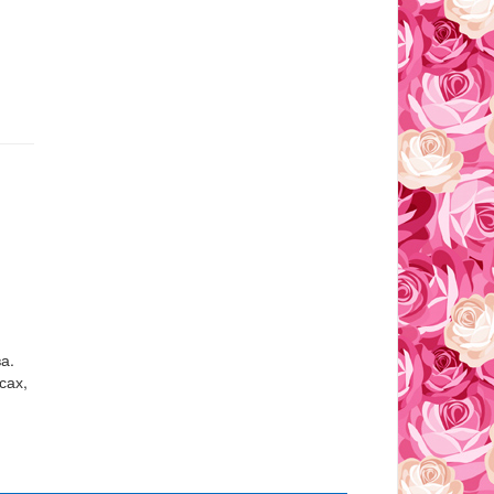
а.
сах,