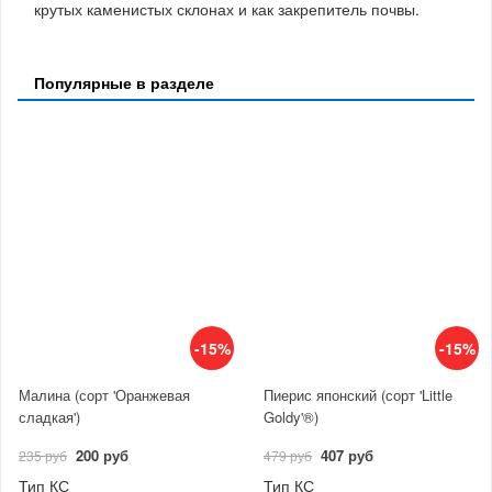
крутых каменистых склонах и как закрепитель почвы.
Популярные в разделе
-15%
-15%
Малина (сорт 'Оранжевая
Пиерис японский (сорт 'Little
сладкая')
Goldy'®)
200 руб
407 руб
235 руб
479 руб
Тип КС
Тип КС