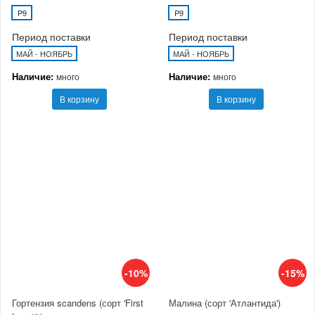
P9
P9
Период поставки
Период поставки
МАЙ - НОЯБРЬ
МАЙ - НОЯБРЬ
Наличие:
Наличие:
много
много
В корзину
В корзину
-10%
-15%
Гортензия scandens (сорт 'First
Малина (сорт 'Атлантида')