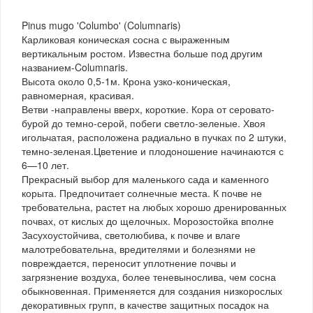
Pinus mugo 'Columbo' (Columnaris)
Карликовая коническая сосна с выраженным
вертикальным ростом. Известна больше под другим
названием-Columnaris.
Высота около 0,5-1м. Крона узко-коническая,
равномерная, красивая.
Ветви -направлены вверх, короткие. Кора от серовато-
бурой до темно-серой, побеги светло-зеленые. Хвоя
игольчатая, расположена радиально в пучках по 2 штуки,
темно-зеленая.Цветение и плодоношение начинаются с
6—10 лет.
Прекрасный выбор для маленького сада и каменного
корыта. Предпочитает солнечные места. К почве не
требовательна, растет на любых хорошо дренированных
почвах, от кислых до щелочных. Морозостойка вполне
Засухоустойчива, светолюбива, к почве и влаге
малотребовательна, вредителями и болезнями не
повреждается, переносит уплотнение почвы и
загрязнение воздуха, более теневынослива, чем сосна
обыкновенная. Применяется для создания низкорослых
декоративных групп, в качестве защитных посадок на