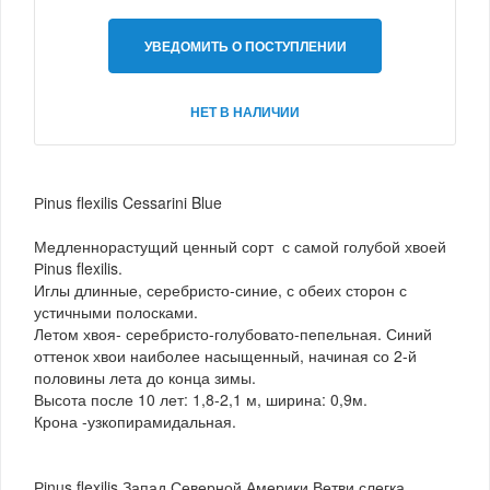
УВЕДОМИТЬ О ПОСТУПЛЕНИИ
НЕТ В НАЛИЧИИ
Рinus flexilis Cessarini Blue
Медленнорастущий ценный сорт с самой голубой хвоей
Рinus flexilis.
Иглы длинные, серебристо-синие, с обеих сторон с
устичными полосками.
Летом хвоя- серебристо-голубовато-пепельная. Синий
оттенок хвои наиболее насыщенный, начиная со 2-й
половины лета до конца зимы.
Высота после 10 лет: 1,8-2,1 м, ширина: 0,9м.
Крона -узкопирамидальная.
Рinus flexilis.Запад Северной Америки.Ветви слегка