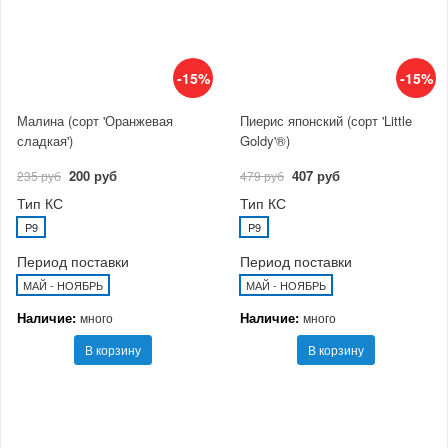
-15%
-15%
Малина (сорт 'Оранжевая
Пиерис японский (сорт 'Little
сладкая')
Goldy'®)
200 руб
407 руб
235 руб
479 руб
Тип КС
Тип КС
P9
P9
Период поставки
Период поставки
МАЙ - НОЯБРЬ
МАЙ - НОЯБРЬ
Наличие:
Наличие:
много
много
В корзину
В корзину