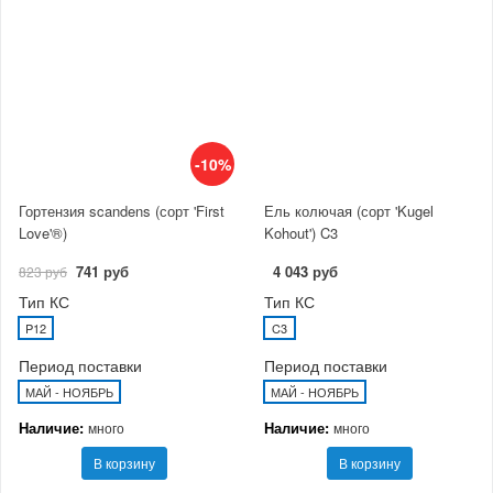
-10%
Гортензия scandens (сорт 'First
Ель колючая (сорт 'Kugel
Love'®)
Kohout') C3
741 руб
4 043 руб
823 руб
Тип КС
Тип КС
P12
C3
Период поставки
Период поставки
МАЙ - НОЯБРЬ
МАЙ - НОЯБРЬ
Наличие:
Наличие:
много
много
В корзину
В корзину