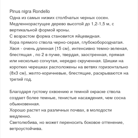
Pinus nigra Rondello
Одна из самых низких столбчатых черных сосен.
Медленнорастущее дерево высотой до 1,2-1,5 м, с
вертикальной формой кроны.
С возрастом форма становится яйцевидная.
Кора прямого ствола черно-серая, глубокобороздчатая.
Хвоя - очень длинная (15 см), интенсивно темно-зеленая,
блестящая , по 2 в пучке, твердая, заостренная, прямая
или несколько согнутая, нередко скрученная. Шишки на
коротких черешках расположены на ветвях горизонтально
(8х3 см), желто-коричневые, блестящие, раскрываются на
третий год.
Благодаря густому охвоению и темной окраске ствола
создает более темные, тенистые насаждения, чем сосна
обыкновенная.
Хорошо растет на различных почвах, в молодости
медленно.
Светолюбива, но может переносить боковое оттенение,
ветроустойчива.