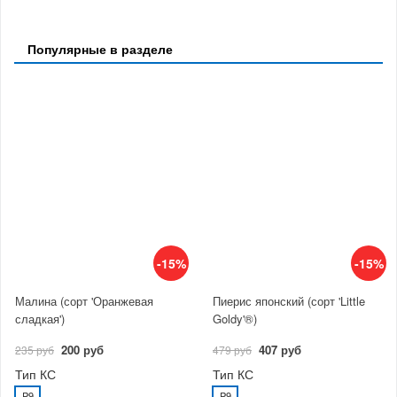
Популярные в разделе
-15%
-15%
Малина (сорт 'Оранжевая
Пиерис японский (сорт 'Little
сладкая')
Goldy'®)
200 руб
407 руб
235 руб
479 руб
Тип КС
Тип КС
P9
P9