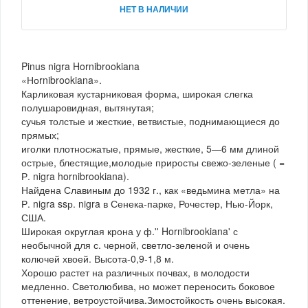
НЕТ В НАЛИЧИИ
Pinus nigra Hornibrookiana
«Ноrnibrookiana».
Карликовая кустарниковая форма, широкая слегка
полушаровидная, вытянутая;
сучья толстые и жесткие, ветвистые, поднимающиеся до
прямых;
иголки плотносжатые, прямые, жесткие, 5—6 мм длиной
острые, блестящие,молодые приросты свежо-зеленые ( =
Р. nigra hornibrookiana).
Найдена Славиным до 1932 г., как «ведьмина метла» на
Р. nigra ssр. nigra в Сенека-парке, Рочестер, Нью-Йорк,
США.
Широкая округлая крона у ф.'' Hornibrookiana' с
необычной для с. черной, светло-зеленой и очень
колючей хвоей. Высота-0,9-1,8 м.
Хорошо растет на различных почвах, в молодости
медленно. Светолюбива, но может переносить боковое
оттенение, ветроустойчива.Зимостойкость очень высокая.