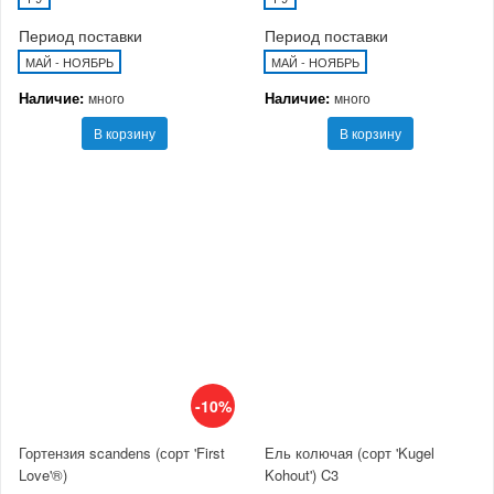
Период поставки
Период поставки
МАЙ - НОЯБРЬ
МАЙ - НОЯБРЬ
Наличие:
Наличие:
много
много
В корзину
В корзину
-10%
Гортензия scandens (сорт 'First
Ель колючая (сорт 'Kugel
Love'®)
Kohout') C3