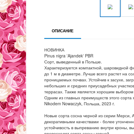
ОПИСАНИЕ
НОВИНКА
Pinus nigra 'Ajandek' PBR
Сорт, выведенный в Польше.
Характеризуется компактной, шаровидной ф
до 1 м в диаметре. Лучше всего растет на с
проницаемых почвах. Устойчив к засухе, за
небольших и средних приусадебных участков
террасах. Также является хорошим выбором 
Одним из главных преимуществ этого сорта
Nikodem Nowaczyk, Польша, 2023 r.
Новые сорта сосна черной из серии Мерси, А
декоративными качествами - более утонченна
устойчивость в выпреванию внутри кроны, вы
превосходят сорта сосны горной.