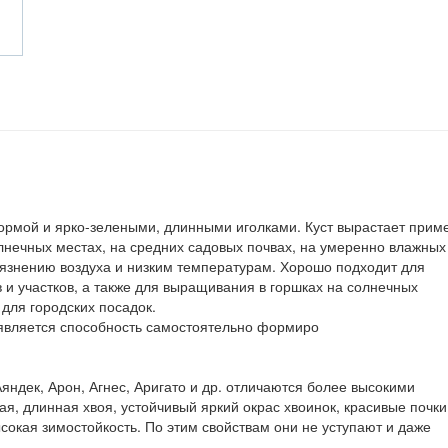
ормой и ярко-зелеными, длинными иголками. Куст вырастает прим
олнечных местах, на средних садовых почвах, на умеренно влажных
грязнению воздуха и низким температурам. Хорошо подходит для
 и участков, а также для выращивания в горшках на солнечных
для городских посадок.
 является способность самостоятельно формиро
яндек, Арон, Агнес, Аригато и др. отличаются более высокими
я, длинная хвоя, устойчивый яркий окрас хвоинок, красивые почки
сокая зимостойкость. По этим свойствам они не уступают и даже