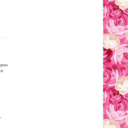
ерно
 и
,