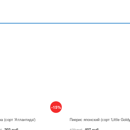
-15%
а (сорт 'Атлантида')
Пиерис японский (сорт 'Little Gold
202 руб
407 руб
уб
479 руб