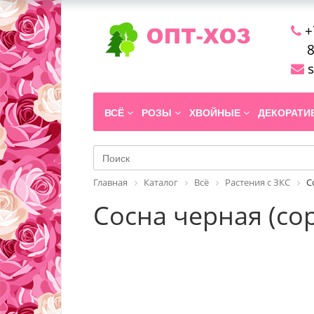
+
8
s
ВСЁ
РОЗЫ
ХВОЙНЫЕ
ДЕКОРАТ
Главная
Каталог
Всё
Растения с ЗКС
С
Сосна черная (сор