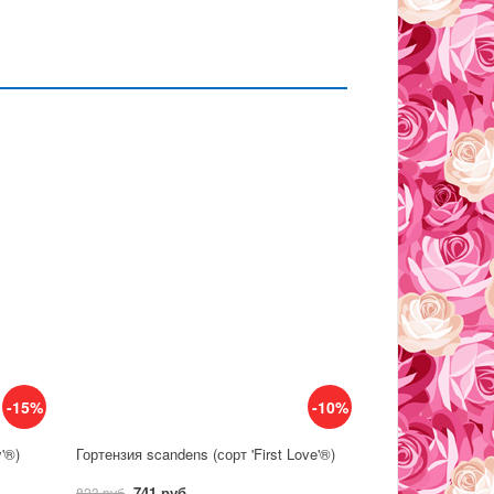
-15%
-10%
y'®)
Гортензия scandens (сорт 'First Love'®)
741 руб
823 руб