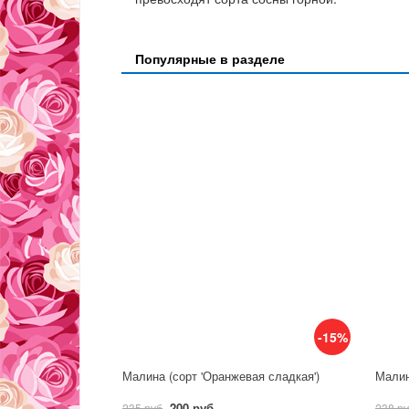
Популярные в разделе
-15%
Малина (сорт 'Оранжевая сладкая')
Малин
200 руб
235 руб
238 р