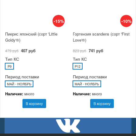
-15%
-10%
Пиерис японский (сорт 'Little
Гортензия scandens (сорт 'First
Goldy'®)
Love'®)
407 руб
741 руб
479 руб
823 руб
Тип КС
Тип КС
P9
P12
Период поставки
Период поставки
МАЙ - НОЯБРЬ
МАЙ - НОЯБРЬ
Наличие:
Наличие:
много
много
В корзину
В корзину