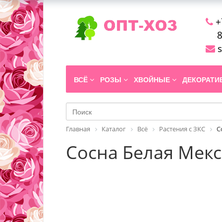
+
8
s
ВСЁ
РОЗЫ
ХВОЙНЫЕ
ДЕКОРАТ
Главная
Каталог
Всё
Растения с ЗКС
С
Сосна Белая Мек