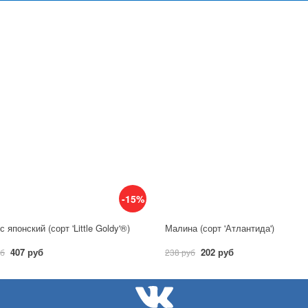
-15%
 японский (сорт 'Little Goldy'®)
Малина (сорт 'Атлантида')
407 руб
202 руб
уб
238 руб