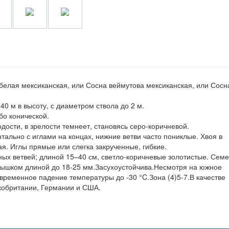
 белая мексиканская, или Сосна веймутова мексиканская, или Сосн
0 м в высоту, с диаметром ствола до 2 м.
о конической.
одости, в зрелости темнеет, становясь серо-коричневой.
онтально с иглами на концах, нижние ветви часто пониклые. Хвоя в
ая. Иглы прямые или слегка закрученные, гибкие.
ных ветвей; длиной 15–40 см, светло-коричневые золотистые. Сем
лышком длиной до 18-25 мм.Засухоустойчива.Несмотря на южное
временное падение температуры до -30 °C.Зона (4)5-7.В качестве
кобритании, Германии и США.