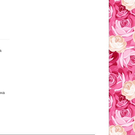
а
ена