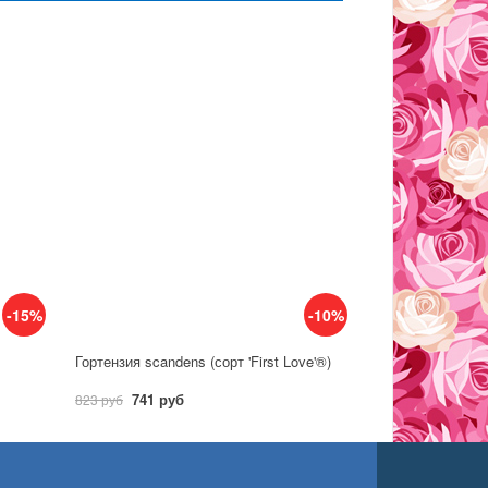
-15%
-10%
Гортензия scandens (сорт 'First Love'®)
741 руб
823 руб