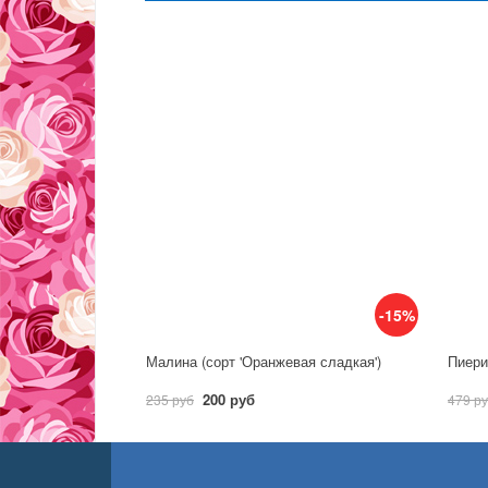
-15%
Малина (сорт 'Оранжевая сладкая')
Пиерис
200 руб
235 руб
479 р