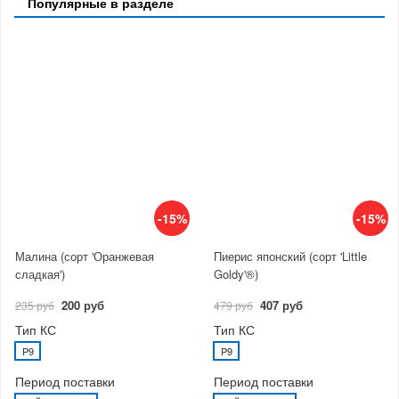
Популярные в разделе
-15%
-15%
Малина (сорт 'Оранжевая
Пиерис японский (сорт 'Little
сладкая')
Goldy'®)
200 руб
407 руб
235 руб
479 руб
Тип КС
Тип КС
P9
P9
Период поставки
Период поставки