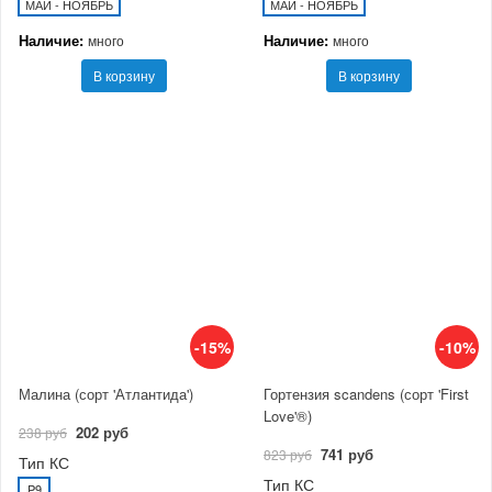
МАЙ - НОЯБРЬ
МАЙ - НОЯБРЬ
Наличие:
Наличие:
много
много
В корзину
В корзину
-15%
-10%
Малина (сорт 'Атлантида')
Гортензия scandens (сорт 'First
Love'®)
202 руб
238 руб
741 руб
823 руб
Тип КС
Тип КС
P9