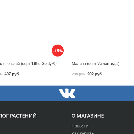
-15%
 японский (сорт 'Little Goldy'®)
Малина (сорт 'Атлантида')
407 руб
202 руб
уб
238 руб
ЛОГ РАСТЕНИЙ
О МАГАЗИНЕ
Новости
Как купить