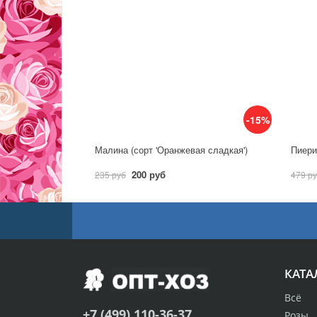
-15%
Малина (сорт 'Оранжевая сладкая')
Пиерис
200 руб
235 руб
479 р
КАТА
Всё
+7 (499) 110-36-37
Розы