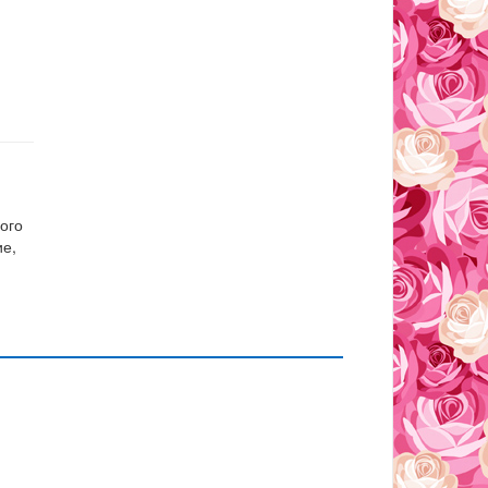
ого
ие,