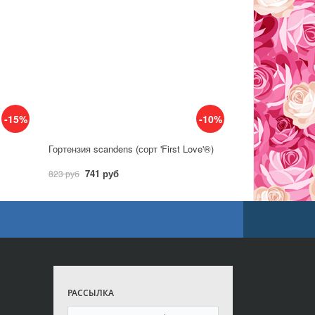
-15%
-10%
Гортензия scandens (сорт 'First Love'®)
741 руб
823 руб
РАССЫЛКА