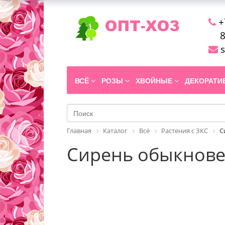
+
8
s
ВСЁ
РОЗЫ
ХВОЙНЫЕ
ДЕКОРАТ
Главная
Каталог
Всё
Растения с ЗКС
С
Сирень обыкновенн