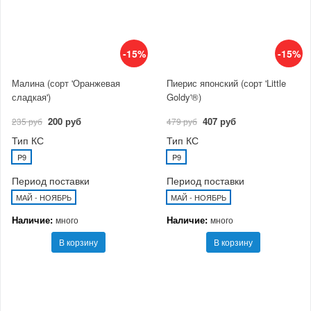
-15%
-15%
Малина (сорт 'Оранжевая
Пиерис японский (сорт 'Little
сладкая')
Goldy'®)
200 руб
407 руб
235 руб
479 руб
Тип КС
Тип КС
P9
P9
Период поставки
Период поставки
МАЙ - НОЯБРЬ
МАЙ - НОЯБРЬ
Наличие:
Наличие:
много
много
В корзину
В корзину