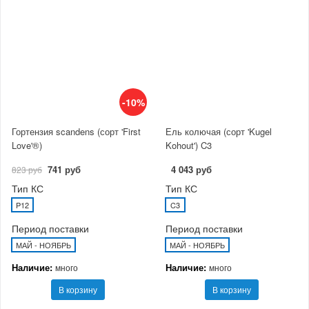
-10%
Гортензия scandens (сорт 'First
Ель колючая (сорт 'Kugel
Love'®)
Kohout') C3
741 руб
4 043 руб
823 руб
Тип КС
Тип КС
P12
C3
Период поставки
Период поставки
МАЙ - НОЯБРЬ
МАЙ - НОЯБРЬ
Наличие:
Наличие:
много
много
В корзину
В корзину