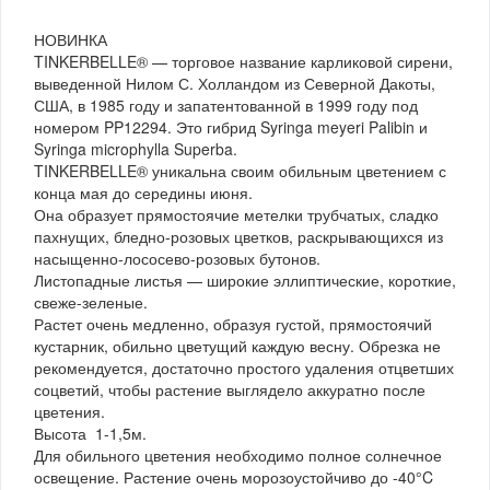
НОВИНКА
TINKERBELLE® — торговое название карликовой сирени,
выведенной Нилом С. Холландом из Северной Дакоты,
США, в 1985 году и запатентованной в 1999 году под
номером PP12294. Это гибрид Syringa meyeri Palibin и
Syringa microphylla Superba.
TINKERBELLE® уникальна своим обильным цветением с
конца мая до середины июня.
Она образует прямостоячие метелки трубчатых, сладко
пахнущих, бледно-розовых цветков, раскрывающихся из
насыщенно-лососево-розовых бутонов.
Листопадные листья — широкие эллиптические, короткие,
свеже-зеленые.
Растет очень медленно, образуя густой, прямостоячий
кустарник, обильно цветущий каждую весну. Обрезка не
рекомендуется, достаточно простого удаления отцветших
соцветий, чтобы растение выглядело аккуратно после
цветения.
Высота 1-1,5м.
Для обильного цветения необходимо полное солнечное
освещение. Растение очень морозоустойчиво до -40°C