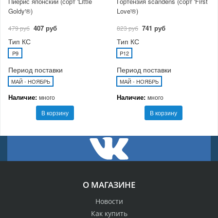
Пиерис японский (сорт 'Little
Гортензия scandens (сорт 'First
Goldy'®)
Love'®)
407 руб
741 руб
479 руб
823 руб
Тип КС
Тип КС
P9
P12
Период поставки
Период поставки
МАЙ - НОЯБРЬ
МАЙ - НОЯБРЬ
Наличие:
Наличие:
много
много
В корзину
В корзину
О МАГАЗИНЕ
Новости
Как купить