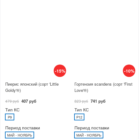
-15%
-10%
Пиерис японский (сорт 'Little
Гортензия scandens (сорт 'First
Goldy'®)
Love'®)
407 руб
741 руб
479 руб
823 руб
Тип КС
Тип КС
P9
P12
Период поставки
Период поставки
МАЙ - НОЯБРЬ
МАЙ - НОЯБРЬ