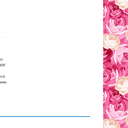
ко
ate'
тся
акже