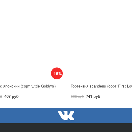
-15%
 японский (сорт 'Little Goldy'®)
Гортензия scandens (сорт 'First Lo
407 руб
741 руб
уб
823 руб