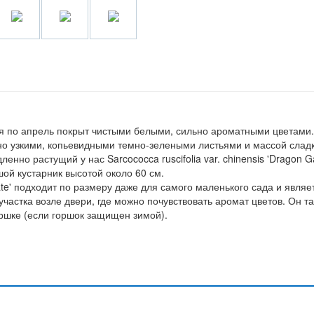
ля по апрель покрыт чистыми белыми, сильно ароматными цветами.
но узкими, копьевидными темно-зелеными листьями и массой слад
нно растущий у нас Sarcococca ruscifolia var. chinensis 'Dragon G
ой кустарник высотой около 60 см.
 Gate' подходит по размеру даже для самого маленького сада и являе
астка возле двери, где можно почувствовать аромат цветов. Он т
ршке (если горшок защищен зимой).