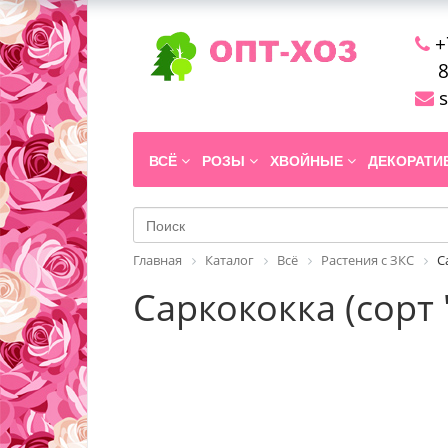
+
8
s
ВСЁ
РОЗЫ
ХВОЙНЫЕ
ДЕКОРАТ
Главная
Каталог
Всё
Растения с ЗКС
С
Саркококка (сорт 