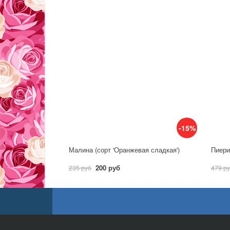
-15%
Малина (сорт 'Оранжевая сладкая')
Пиерис
200 руб
235 руб
479 р