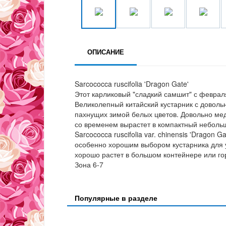
ОПИСАНИЕ
Sarcococca ruscifolia 'Dragon Gate'
Этот карликовый "сладкий самшит" с февра
Великолепный китайский кустарник с доволь
пахнущих зимой белых цветов. Довольно медле
со временем вырастет в компактный небольш
Sarcococca ruscifolia var. chinensis 'Dragon
особенно хорошим выбором кустарника для уч
хорошо растет в большом контейнере или го
Зона 6-7
Популярные в разделе