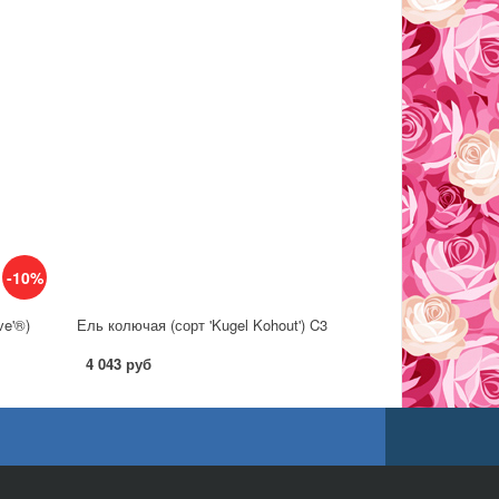
-10%
ve'®)
Ель колючая (сорт 'Kugel Kohout') C3
4 043 руб