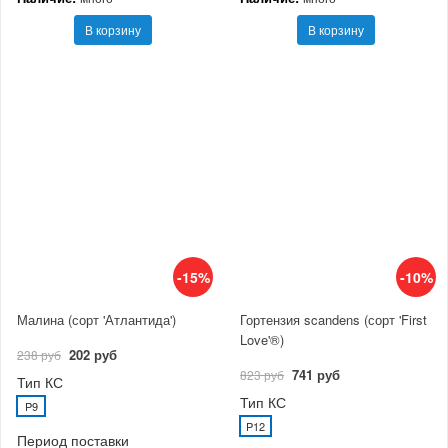
В корзину
В корзину
-15%
-10%
Малина (сорт 'Атлантида')
Гортензия scandens (сорт 'First
Love'®)
202 руб
238 руб
741 руб
823 руб
Тип КС
Тип КС
P9
P12
Период поставки