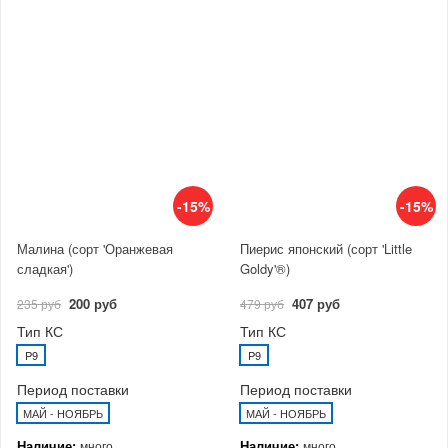
-15%
-15%
Малина (сорт 'Оранжевая
Пиерис японский (сорт 'Little
сладкая')
Goldy'®)
200 руб
407 руб
235 руб
479 руб
Тип КС
Тип КС
P9
P9
Период поставки
Период поставки
МАЙ - НОЯБРЬ
МАЙ - НОЯБРЬ
Наличие:
Наличие:
много
много