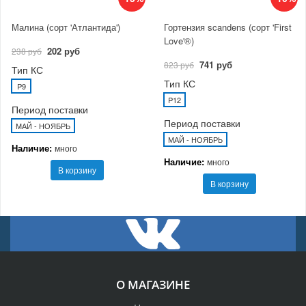
Малина (сорт 'Атлантида')
Гортензия scandens (сорт 'First
Love'®)
202 руб
238 руб
741 руб
823 руб
Тип КС
Тип КС
P9
P12
Период поставки
Период поставки
МАЙ - НОЯБРЬ
МАЙ - НОЯБРЬ
Наличие:
много
Наличие:
много
В корзину
В корзину
О МАГАЗИНЕ