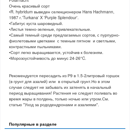
Очень красивый сорт
•R. hybridum выведен селекционером Hans Hachmann,
1987 г.'Turkana' X 'Purple Splendour'.
•Габитус куста шаровидный.
•Листья темно-зеленые, привлекательные.
•Самый темный среди предлагаемых сортов, с пурпурно-
фиолетовыми цветками с темным пятном и светлыми,
контрастными пыльниками.
•Сорт легко выращивается, устойчив к болезням.
•Морозоустойчивость до минус 24-26°C.
Рекомендуется пересадить из Р9 в 1.5-2литровый горшок
(в грунт для азалий) или в открытый грунт.Но в этом
случае следует не забывать их затенять в начальный
период выращивания! Растения не следует поливать во
время жары в полдень, только ночью или утром.См.
статью "Уход за рододендронами и азалиями".
Популярные в разделе