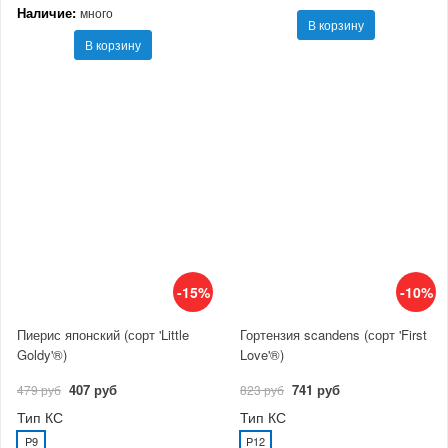
Наличие:
много
В корзину
В корзину
-15%
-10%
Пиерис японский (сорт 'Little
Гортензия scandens (сорт 'First
Goldy'®)
Love'®)
407 руб
741 руб
479 руб
823 руб
Тип КС
Тип КС
P9
P12