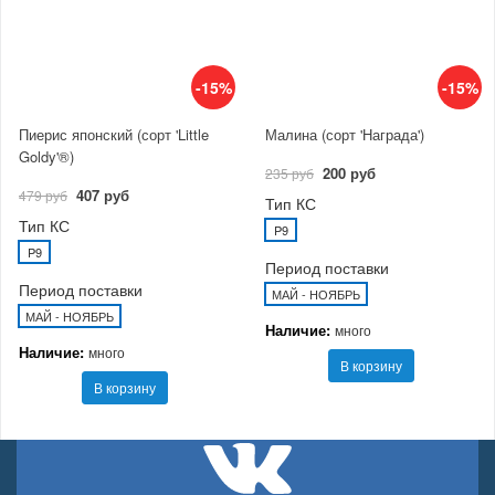
-15%
-15%
Пиерис японский (сорт 'Little
Малина (сорт 'Награда')
Goldy'®)
200 руб
235 руб
407 руб
479 руб
Тип КС
Тип КС
P9
P9
Период поставки
Период поставки
МАЙ - НОЯБРЬ
МАЙ - НОЯБРЬ
Наличие:
много
Наличие:
много
В корзину
В корзину