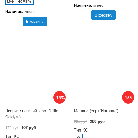
МАЙ - НОЯБРЬ
Наличие:
много
Наличие:
много
В корзину
В корзину
-15%
-15%
Пиерис японский (сорт 'Little
Малина (сорт 'Награда')
Goldy'®)
200 руб
235 руб
407 руб
479 руб
Тип КС
Тип КС
P9