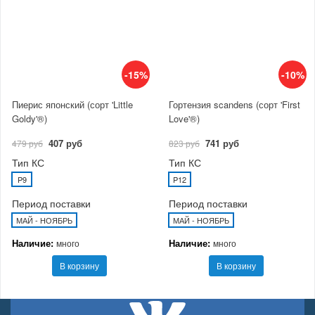
-15%
-10%
Пиерис японский (сорт 'Little
Гортензия scandens (сорт 'First
Goldy'®)
Love'®)
407 руб
741 руб
479 руб
823 руб
Тип КС
Тип КС
P9
P12
Период поставки
Период поставки
МАЙ - НОЯБРЬ
МАЙ - НОЯБРЬ
Наличие:
Наличие:
много
много
В корзину
В корзину