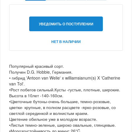
УВЕДОМИТЬ О ПОСТУПЛЕНИИ
НЕТ В НАЛИЧИИ
Популярный красивый сорт.
Получен D.G. Hobbie, Германия.
• гибрид 'Antoon van Welie' x williamsianum(s) X 'Catherine
van Tol'.
•Рост побегов сильный.Кусты -густые, плотные, широкие.
Высота в 10лет -140-160см.
•Цветочные бутоны-очень большие, темно-розовые,
цветки- крупные, в полном расцвете -ярко-розовые, со
светлой серединкой и волнистым краем.
Цветение обильное уже в молодом возрасте.
•Листья темно-зеленые, широко овальные, глянцевые.
•Морозоустойчивость до минус 26°C.