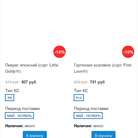
-15%
-10%
Пиерис японский (сорт 'Little
Гортензия scandens (сорт 'First
Goldy'®)
Love'®)
407 руб
741 руб
479 руб
823 руб
Тип КС
Тип КС
P9
P12
Период поставки
Период поставки
МАЙ - НОЯБРЬ
МАЙ - НОЯБРЬ
Наличие:
Наличие:
много
много
В корзину
В корзину