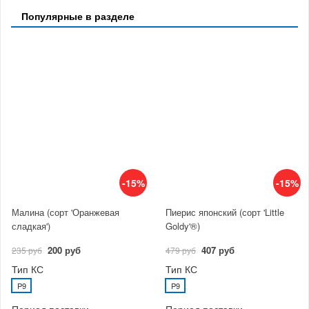
Популярные в разделе
-15%
-15%
Малина (сорт 'Оранжевая
Пиерис японский (сорт 'Little
сладкая')
Goldy'®)
200 руб
407 руб
235 руб
479 руб
Тип КС
Тип КС
P9
P9