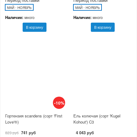
Период поставки
Период поставки
МАЙ - НОЯБРЬ
МАЙ - НОЯБРЬ
Наличие:
Наличие:
много
много
В корзину
В корзину
-10%
Гортензия scandens (сорт 'First
Ель колючая (сорт 'Kugel
Love'®)
Kohout') C3
741 руб
4 043 руб
823 руб