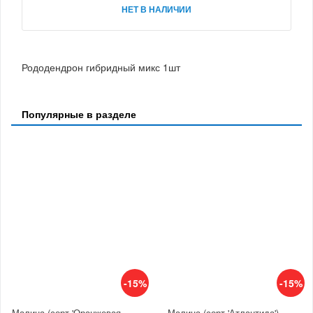
НЕТ В НАЛИЧИИ
Рододендрон гибридный микс 1шт
Популярные в разделе
-15%
-15%
Малина (сорт 'Оранжевая
Малина (сорт 'Атлантида')