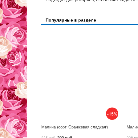
Популярные в разделе
-15%
Малина (сорт 'Оранжевая сладкая')
Малин
200 руб
235 руб
238 р