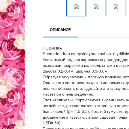
ОПИСАНИЕ
НОВИНКА
Rhododendron campylogynum subsp. myrtilloi
Уникальный подвид карликовых рододендроно
розовыми, широкими колокольчатыми цветам
Высота 0,2-0,4м, ширина 0,3-0,6м.
Образует аккуратную и плотную подушку, ко
Однако его часто используют в японских са
решите обрезать его, сделайте это сразу пос
Растет он очень медленно.
Этот карликовый сорт следует выращивать н
неглубокие, разрастаются в стороны в поиск
быть кислой (pH 4,5-5,5), богатой гумусом,
добавлением извести, легкая садовая почва
USDA 5b).
Подходит для рокариев, небольших садов и 