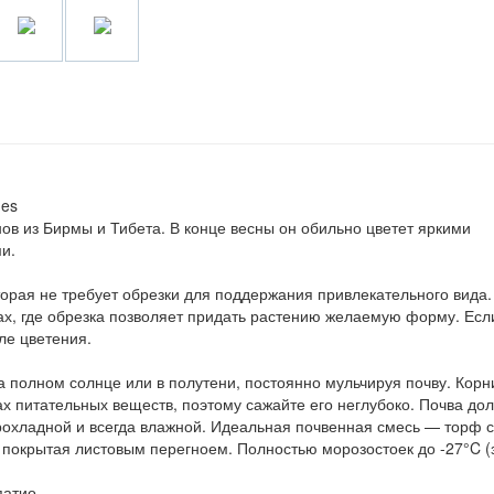
des
в из Бирмы и Тибета. В конце весны он обильно цветет яркими
и.
торая не требует обрезки для поддержания привлекательного вида.
дах, где обрезка позволяет придать растению желаемую форму. Есл
ле цветения.
а полном солнце или в полутени, постоянно мульчируя почву. Корн
ах питательных веществ, поэтому сажайте его неглубоко. Почва до
 прохладной и всегда влажной. Идеальная почвенная смесь — торф с
, покрытая листовым перегноем. Полностью морозостоек до -27°C (
патио