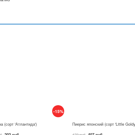
-15%
а (сорт 'Атлантида')
Пиерис японский (сорт 'Little Gold
202 руб
407 руб
уб
479 руб