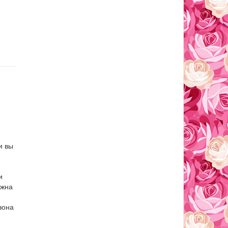
и вы
и
лжна
зона