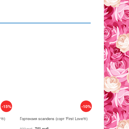
-15%
-10%
y'®)
Гортензия scandens (сорт 'First Love'®)
741 руб
823 руб