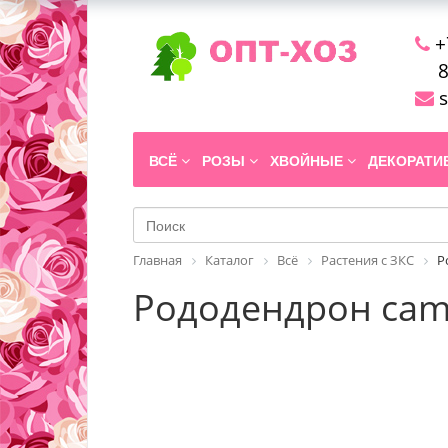
+
8
s
ВСЁ
РОЗЫ
ХВОЙНЫЕ
ДЕКОРАТ
Главная
Каталог
Всё
Растения с ЗКС
Р
Рододендрон camp