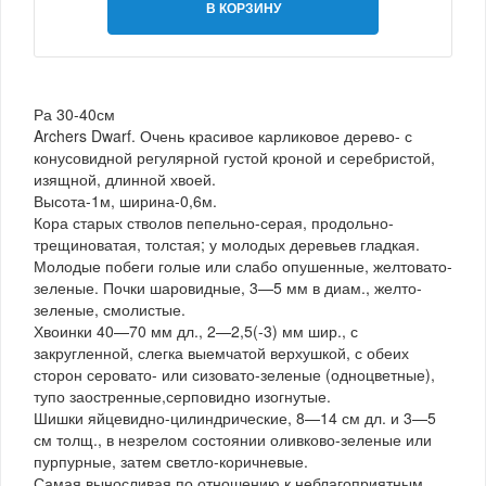
В КОРЗИНУ
Ра 30-40см
Archers Dwarf. Очень красивое карликовое дерево- с
конусовидной регулярной густой кроной и серебристой,
изящной, длинной хвоей.
Высота-1м, ширина-0,6м.
Кора старых стволов пепельно-серая, продольно-
трещиноватая, толстая; у молодых деревьев гладкая.
Молодые побеги голые или слабо опушенные, желтовато-
зеленые. Почки шаровидные, 3—5 мм в диам., желто-
зеленые, смолистые.
Хвоинки 40—70 мм дл., 2—2,5(-3) мм шир., с
закругленной, слегка выемчатой верхушкой, с обеих
сторон серовато- или сизовато-зеленые (одноцветные),
тупо заостренные,серповидно изогнутые.
Шишки яйцевидно-цилиндрические, 8—14 см дл. и 3—5
см толщ., в незрелом состоянии оливково-зеленые или
пурпурные, затем светло-коричневые.
Самая выносливая по отношению к неблагоприятным