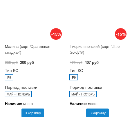
-15%
-15%
Малина (сорт 'Оранжевая
Пиерис японский (сорт 'Little
сладкая')
Goldy'®)
200 руб
407 руб
235 руб
479 руб
Тип КС
Тип КС
P9
P9
Период поставки
Период поставки
МАЙ - НОЯБРЬ
МАЙ - НОЯБРЬ
Наличие:
Наличие:
много
много
В корзину
В корзину