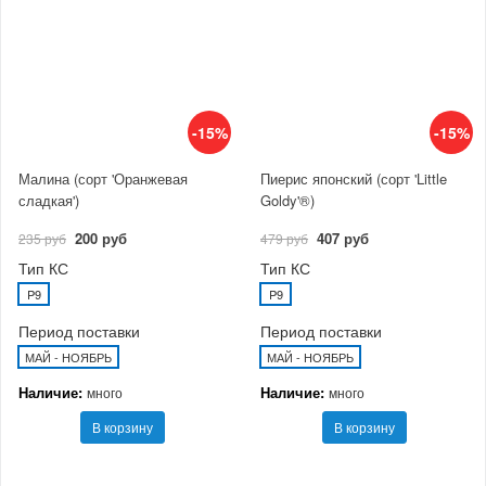
-15%
-15%
Малина (сорт 'Оранжевая
Пиерис японский (сорт 'Little
сладкая')
Goldy'®)
200 руб
407 руб
235 руб
479 руб
Тип КС
Тип КС
P9
P9
Период поставки
Период поставки
МАЙ - НОЯБРЬ
МАЙ - НОЯБРЬ
Наличие:
Наличие:
много
много
В корзину
В корзину