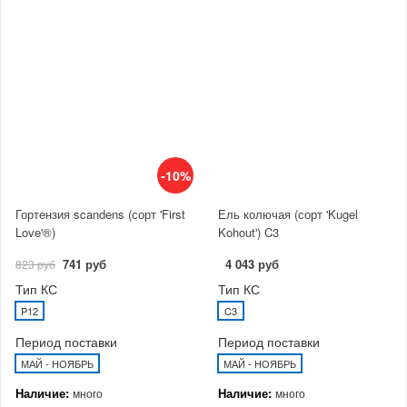
-10%
Гортензия scandens (сорт 'First
Ель колючая (сорт 'Kugel
Love'®)
Kohout') C3
741 руб
4 043 руб
823 руб
Тип КС
Тип КС
P12
C3
Период поставки
Период поставки
МАЙ - НОЯБРЬ
МАЙ - НОЯБРЬ
Наличие:
Наличие:
много
много