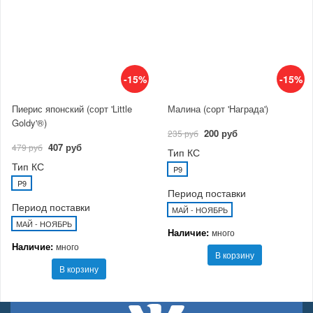
-15%
-15%
Пиерис японский (сорт 'Little
Малина (сорт 'Награда')
Goldy'®)
200 руб
235 руб
407 руб
479 руб
Тип КС
Тип КС
P9
P9
Период поставки
Период поставки
МАЙ - НОЯБРЬ
МАЙ - НОЯБРЬ
Наличие:
много
Наличие:
много
В корзину
В корзину