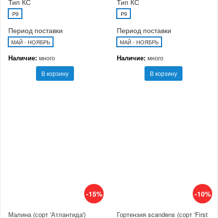
Тип КС
Тип КС
P9
P9
Период поставки
Период поставки
МАЙ - НОЯБРЬ
МАЙ - НОЯБРЬ
Наличие:
Наличие:
много
много
В корзину
В корзину
-15%
-10%
Малина (сорт 'Атлантида')
Гортензия scandens (сорт 'First