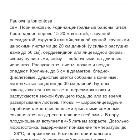
Paulownia tomentosa
сем. Норичниковые. Родина-центральные районы Китая.
Листопадное дерево 15-20 м высотой, с крупной
раскидистой, округлой или яйцевидной кроной; крупными,
широкими листьями до 20 см длиной (у сильно растущих
даже до 50 см), сердцевидной или яйцевидной формы,
сверху пушистыми, снизу — войлочными, на длинных
черешках. Распускаются листья поздно и поздно
опадают. Крупные, до 6 см в диаметре, бледно-
фиолетовые, душистые цветки собраны в конечные,
метельчатые соцветия до 30 см длиной. Бутоны
закладываются в конце лета, перезимовывают и
распускаются весной будущего года, до или во время
развертывания листьев. Плоды — широкояйцевидные
коробочки с многочисленными крылатыми семенами
сохраняются на дереве в течение всей зимы. В пору
плодоношения вступает в 4-5 летнем возрасте. Довольно
морозостойка, выдерживает понижение температуры до
—28°С, неприхотлива. В качестве оригинального
"многолетника" (в порослевой культуре) может